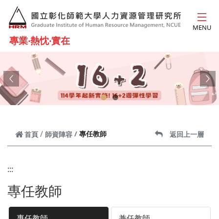
跳到主要內容
MENU
專業‧熱忱‧實在
Previous
Ne
專任教師
首頁
師資陣容
返回上一層
:::
專任教師
專任教師
兼任教師