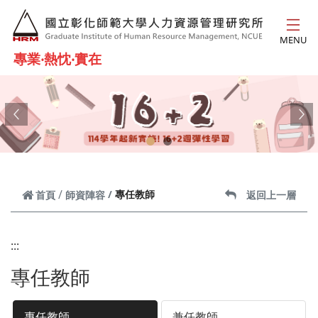
跳到主要內容
MENU
專業‧熱忱‧實在
Previous
Ne
專任教師
首頁
師資陣容
返回上一層
:::
專任教師
專任教師
兼任教師