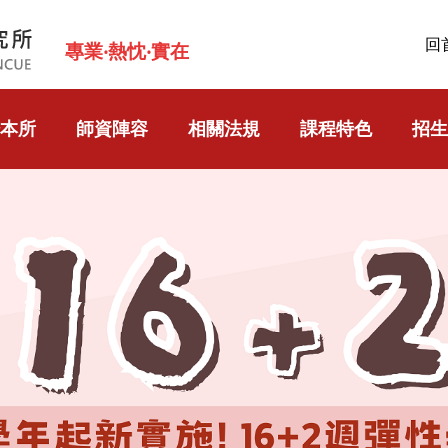
回
專業‧熱忱‧實在
本所
師資陣容
相關法規
課程特色
招生