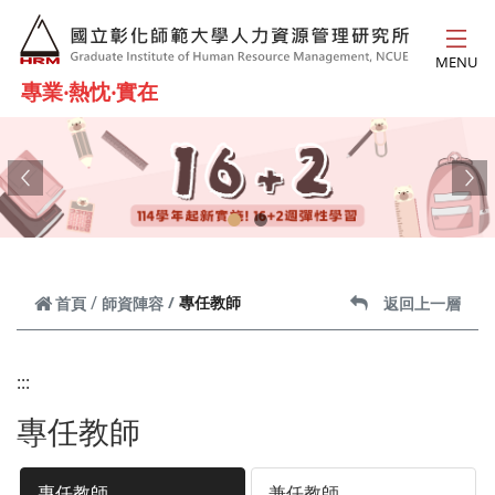
跳到主要內容
MENU
專業‧熱忱‧實在
Previous
Ne
專任教師
首頁
師資陣容
返回上一層
:::
專任教師
專任教師
兼任教師