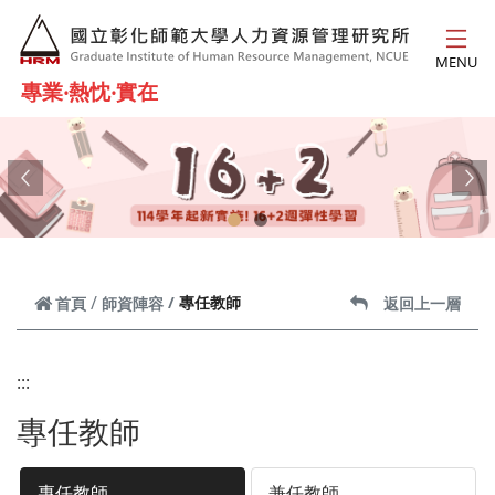
跳到主要內容
MENU
專業‧熱忱‧實在
Previous
Ne
專任教師
首頁
師資陣容
返回上一層
:::
專任教師
專任教師
兼任教師