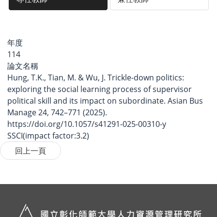
年度
114
論文名稱
Hung, T.K., Tian, M. & Wu, J. Trickle-down politics:
exploring the social learning process of supervisor
political skill and its impact on subordinate. Asian Bus
Manage 24, 742–771 (2025).
https://doi.org/10.1057/s41291-025-00310-y
SSCI(impact factor:3.2)