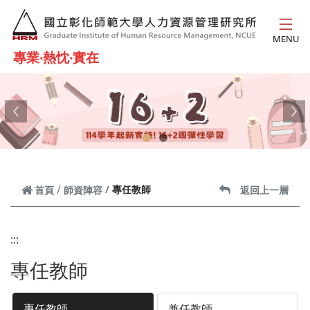
跳到主要內容
MENU
專業‧熱忱‧實在
Previous
Ne
專任教師
首頁
師資陣容
返回上一層
:::
專任教師
專任教師
兼任教師