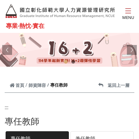
跳到主要內容
MENU
專業‧熱忱‧實在
Previous
Ne
專任教師
首頁
師資陣容
返回上一層
:::
專任教師
專任教師
兼任教師