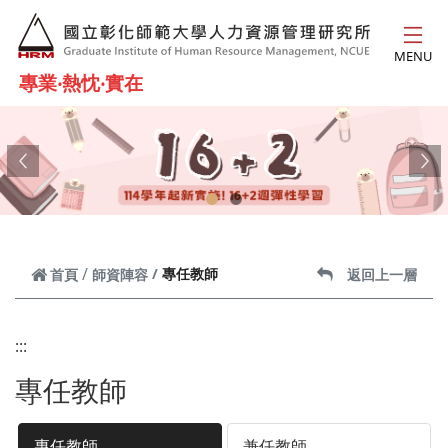
跳到主要內容
MENU
專業‧熱忱‧實在
Previous
Ne
專任教師
首頁
師資陣容
返回上一層
:::
專任教師
專任教師
兼任教師