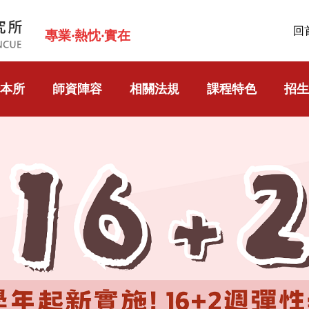
回
專業‧熱忱‧實在
本所
師資陣容
相關法規
課程特色
招生