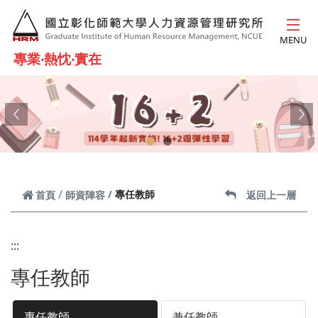
跳到主要內容
MENU
專業‧熱忱‧實在
Previous
Ne
專任教師
首頁
師資陣容
返回上一層
:::
專任教師
專任教師
兼任教師