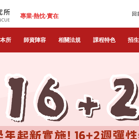
回
專業‧熱忱‧實在
本所
師資陣容
相關法規
課程特色
招生