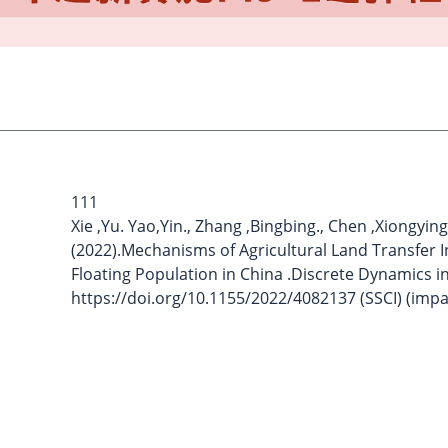
111
Xie ,Yu. Yao,Yin., Zhang ,Bingbing., Chen ,Xiongyi
(2022).Mechanisms of Agricultural Land Transfer I
Floating Population in China .Discrete Dynamics in
https://doi.org/10.1155/2022/4082137 (SSCI) (impac