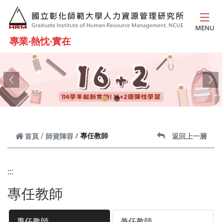
跳到主要內容
MENU
專業‧熱忱‧實在
Previous
Ne
專任教師
首頁
師資陣容
返回上一層
:::
專任教師
專任教師
兼任教師