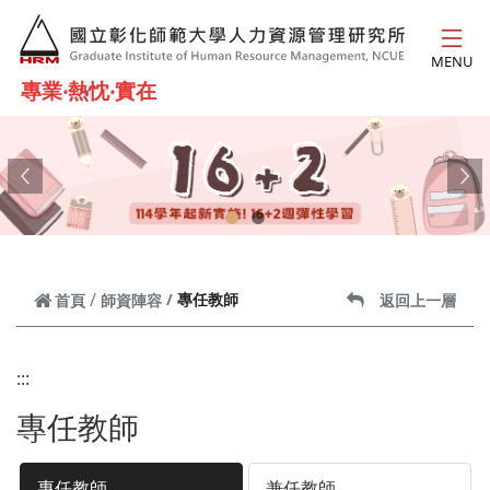
跳到主要內容
MENU
專業‧熱忱‧實在
Previous
Ne
專任教師
首頁
師資陣容
返回上一層
:::
專任教師
專任教師
兼任教師