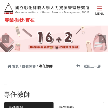
跳到主要內容
MENU
專業‧熱忱‧實在
Previous
Ne
專任教師
首頁
師資陣容
返回上一層
:::
專任教師
專任教師
兼任教師