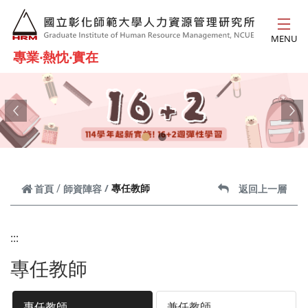
跳到主要內容
MENU
專業‧熱忱‧實在
Previous
Ne
專任教師
首頁
師資陣容
返回上一層
:::
專任教師
專任教師
兼任教師