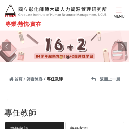
跳到主要內容
MENU
專業‧熱忱‧實在
Previous
Ne
專任教師
首頁
師資陣容
返回上一層
:::
專任教師
專任教師
兼任教師