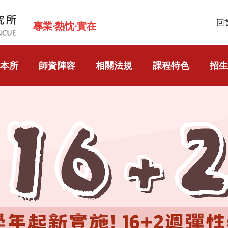
回
專業‧熱忱‧實在
本所
師資陣容
相關法規
課程特色
招生