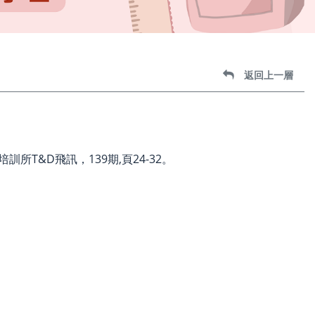
返回上一層
訓所T&D飛訊，139期,頁24-32。