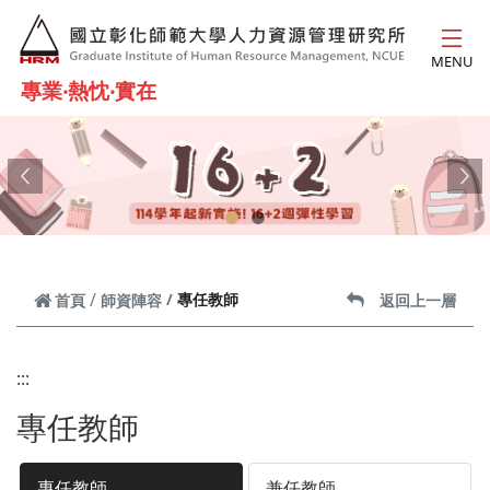
跳到主要內容
MENU
專業‧熱忱‧實在
Previous
Ne
專任教師
首頁
師資陣容
返回上一層
:::
專任教師
專任教師
兼任教師