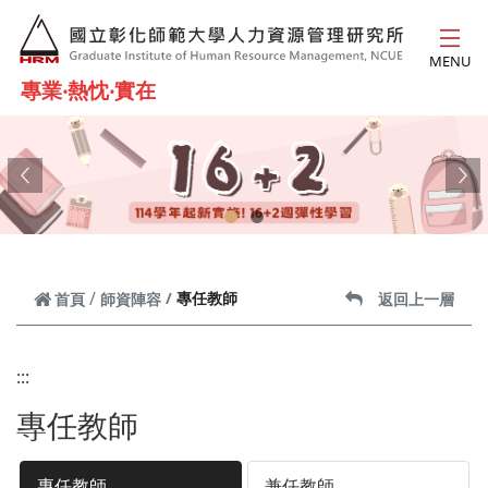
跳到主要內容
MENU
專業‧熱忱‧實在
Previous
Ne
專任教師
首頁
師資陣容
返回上一層
:::
專任教師
專任教師
兼任教師