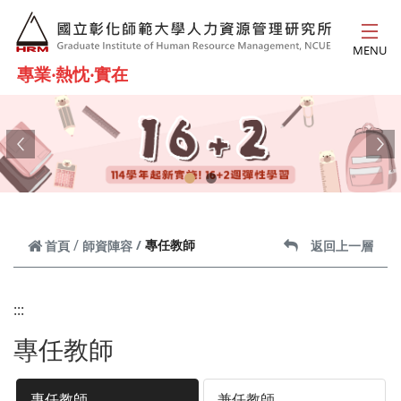
跳到主要內容
MENU
專業‧熱忱‧實在
Previous
Ne
專任教師
首頁
師資陣容
返回上一層
:::
專任教師
專任教師
兼任教師