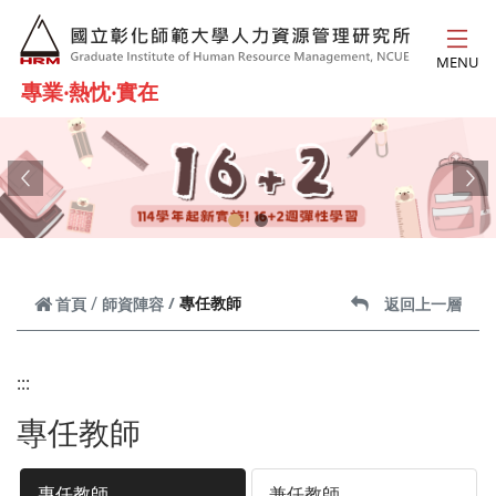
跳到主要內容
MENU
專業‧熱忱‧實在
Previous
Ne
專任教師
首頁
師資陣容
返回上一層
:::
專任教師
專任教師
兼任教師