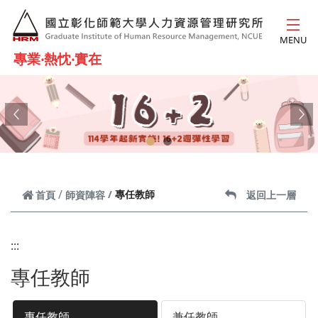
跳到主要內容
MENU
專業‧熱忱‧實在
Previous
Ne
專任教師
首頁
師資陣容
返回上一層
:::
專任教師
專任教師
兼任教師