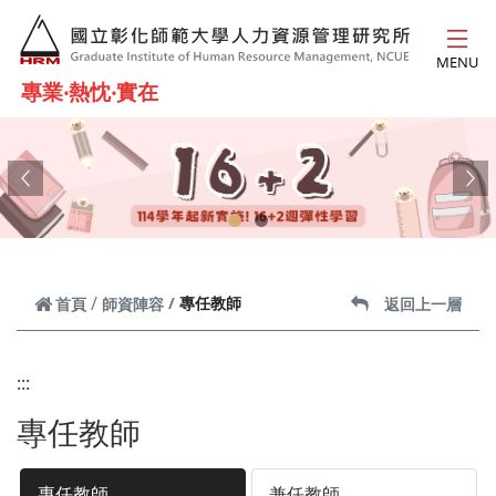
跳到主要內容
MENU
專業‧熱忱‧實在
Previous
Ne
專任教師
首頁
師資陣容
返回上一層
:::
專任教師
專任教師
兼任教師