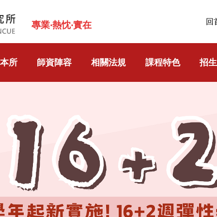
回
專業‧熱忱‧實在
本所
師資陣容
相關法規
課程特色
招生