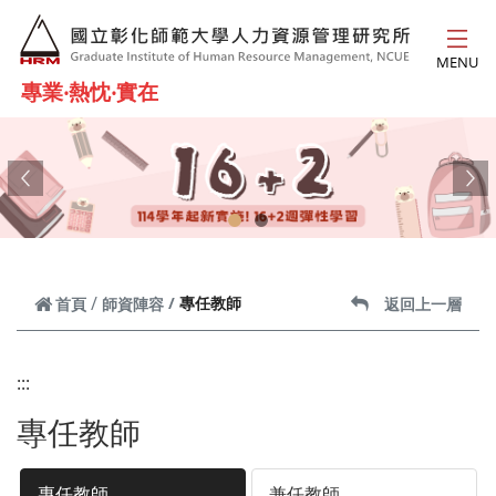
跳到主要內容
MENU
專業‧熱忱‧實在
Previous
Ne
專任教師
首頁
師資陣容
返回上一層
:::
專任教師
專任教師
兼任教師