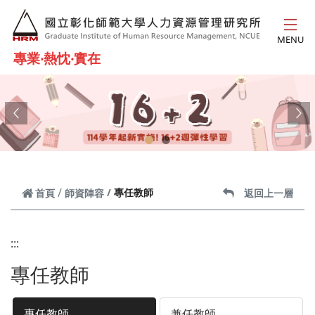
跳到主要內容
MENU
專業‧熱忱‧實在
Previous
Ne
專任教師
首頁
師資陣容
返回上一層
:::
專任教師
專任教師
兼任教師