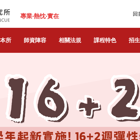
回
專業‧熱忱‧實在
本所
師資陣容
相關法規
課程特色
招生