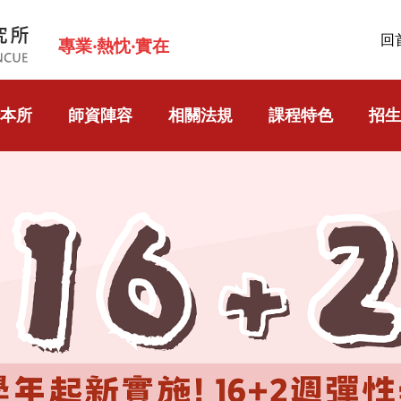
回
專業‧熱忱‧實在
本所
師資陣容
相關法規
課程特色
招生