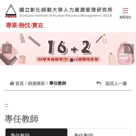
跳到主要內容
MENU
專業‧熱忱‧實在
Previous
Ne
專任教師
首頁
師資陣容
返回上一層
:::
專任教師
專任教師
兼任教師