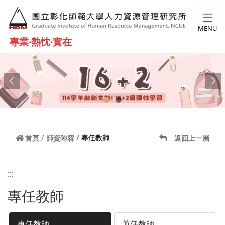
跳到主要內容
MENU
專業‧熱忱‧實在
Previous
Ne
專任教師
首頁
師資陣容
返回上一層
:::
專任教師
專任教師
兼任教師