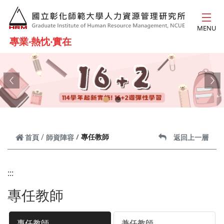
跳到主要內容
MENU
專業‧熱忱‧實在
Previous
Ne
專任教師
首頁
師資陣容
返回上一層
:::
專任教師
專任教師
兼任教師