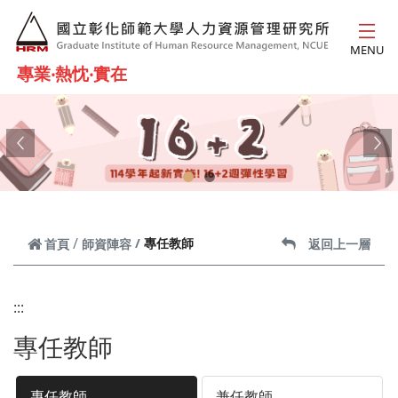
跳到主要內容
MENU
專業‧熱忱‧實在
Previous
Ne
專任教師
首頁
師資陣容
返回上一層
:::
專任教師
專任教師
兼任教師