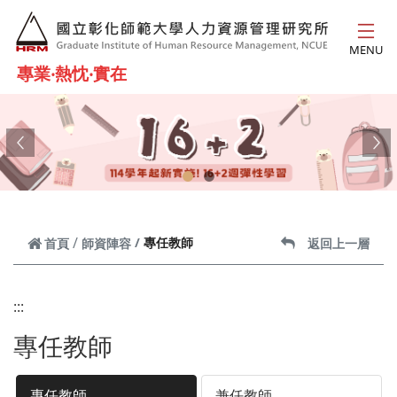
跳到主要內容
MENU
專業‧熱忱‧實在
Previous
Ne
專任教師
首頁
師資陣容
返回上一層
:::
專任教師
專任教師
兼任教師