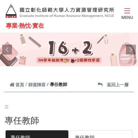
跳到主要內容
MENU
專業‧熱忱‧實在
Previous
Ne
專任教師
首頁
師資陣容
返回上一層
:::
專任教師
專任教師
兼任教師