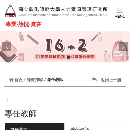
跳到主要內容
MENU
專業‧熱忱‧實在
Previous
Ne
專任教師
首頁
師資陣容
返回上一層
:::
專任教師
專任教師
兼任教師