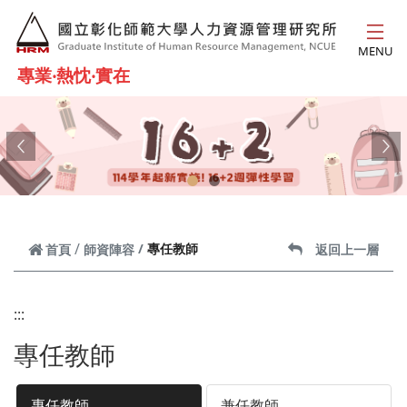
跳到主要內容
MENU
專業‧熱忱‧實在
Previous
Ne
專任教師
首頁
師資陣容
返回上一層
:::
專任教師
專任教師
兼任教師