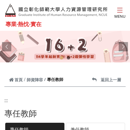
跳到主要內容
MENU
專業‧熱忱‧實在
Previous
Ne
專任教師
首頁
師資陣容
返回上一層
:::
專任教師
專任教師
兼任教師