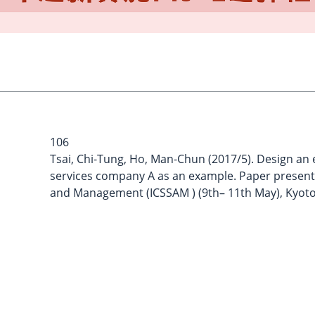
106
Tsai, Chi-Tung, Ho, Man-Chun (2017/5). Design an e
services company A as an example. Paper presente
and Management (ICSSAM ) (9th– 11th May), Kyoto