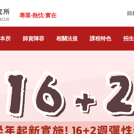
回
專業‧熱忱‧實在
本所
師資陣容
相關法規
課程特色
招生