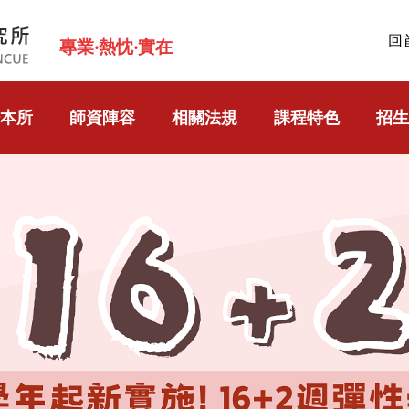
回
專業‧熱忱‧實在
本所
師資陣容
相關法規
課程特色
招生