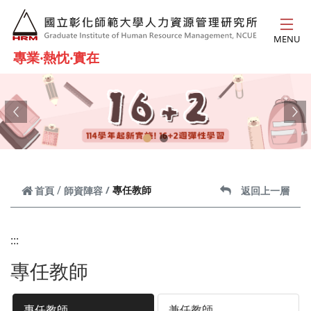
跳到主要內容
MENU
專業‧熱忱‧實在
Previous
Ne
專任教師
首頁
師資陣容
返回上一層
:::
專任教師
專任教師
兼任教師