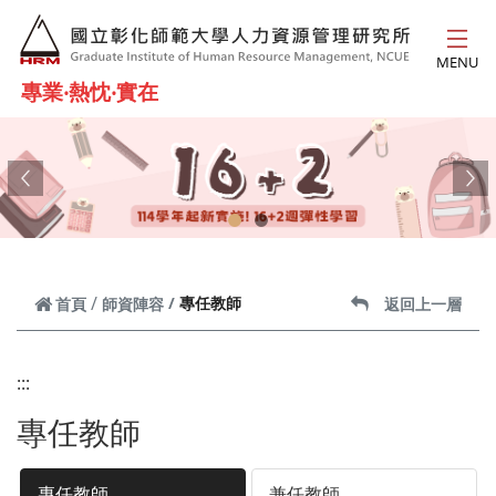
跳到主要內容
MENU
專業‧熱忱‧實在
Previous
Ne
專任教師
首頁
師資陣容
返回上一層
:::
專任教師
專任教師
兼任教師