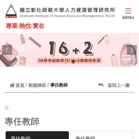
跳到主要內容
MENU
專業‧熱忱‧實在
Previous
Ne
專任教師
首頁
師資陣容
返回上一層
:::
專任教師
專任教師
兼任教師