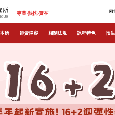
回
專業‧熱忱‧實在
本所
師資陣容
相關法規
課程特色
招生