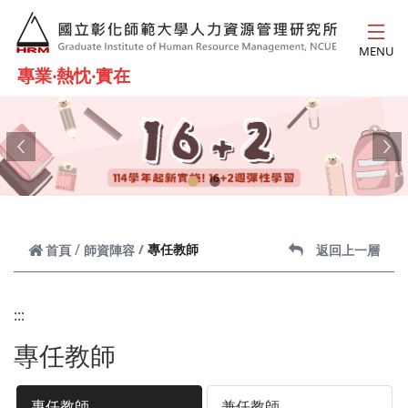
跳到主要內容
MENU
專業‧熱忱‧實在
Previous
Ne
專任教師
首頁
師資陣容
返回上一層
:::
專任教師
專任教師
兼任教師