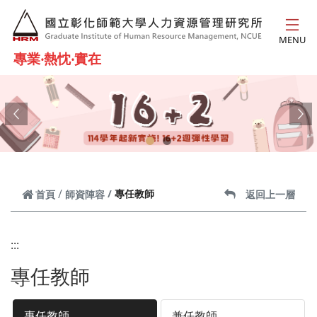
跳到主要內容
MENU
專業‧熱忱‧實在
Previous
Ne
專任教師
首頁
師資陣容
返回上一層
:::
專任教師
專任教師
兼任教師