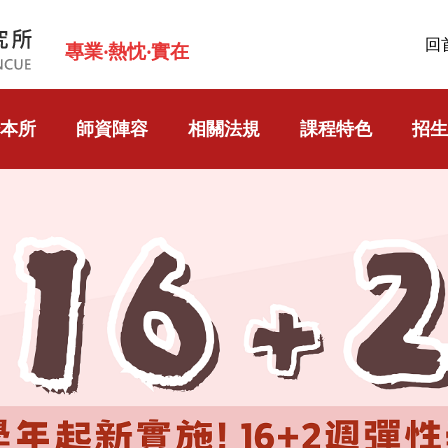
回
專業‧熱忱‧實在
本所
師資陣容
相關法規
課程特色
招生