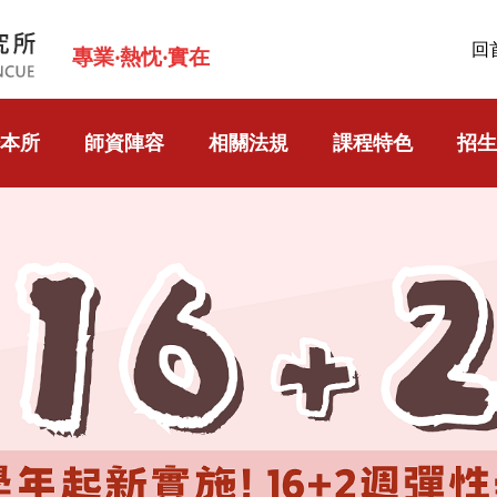
回
專業‧熱忱‧實在
本所
師資陣容
相關法規
課程特色
招生