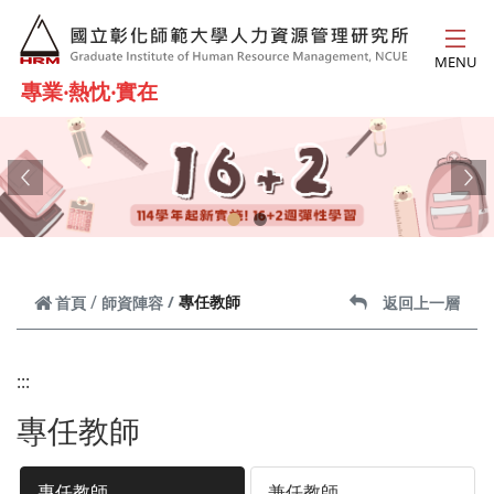
跳到主要內容
MENU
專業‧熱忱‧實在
Previous
Ne
專任教師
首頁
師資陣容
返回上一層
:::
專任教師
專任教師
兼任教師