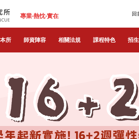
回
專業‧熱忱‧實在
本所
師資陣容
相關法規
課程特色
招生