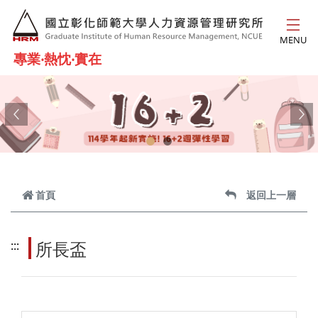
跳到主要內容
MENU
專業‧熱忱‧實在
Previous
Ne
首頁
返回上一層
所長盃
:::